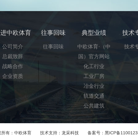
走进中欧体育
往事回味
典型业绩
技术
公司简介
往事回味
中欧体育·（中
技术
总裁致辞
国）官方网站
战略合作
化工行业
企业资质
工业厂房
冶金行业
轨道交通
公共建筑
权所有：中欧体育 技术支持：
龙采科技
备案号：
黑ICP备110012