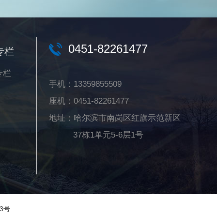
0451-82261477
专栏
专栏
手机：13359855509
座机：0451-82261477
地址：哈尔滨市南岗区红旗示范新区
37栋1单元5-6层1号
33号